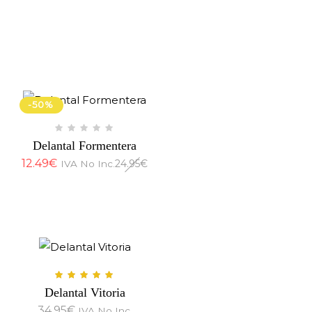
-50%
Delantal Formentera
12.49
€
24.95
€
IVA No Inc.
Delantal Vitoria
34.95
€
IVA No Inc.