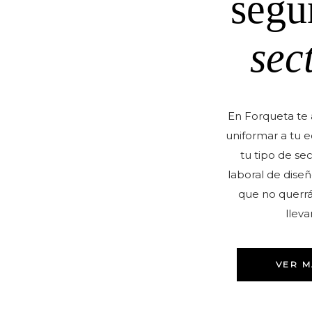
segú
sec
En Forqueta te
uniformar a tu 
tu tipo de se
laboral de dis
que no querrá
llevar
VER M