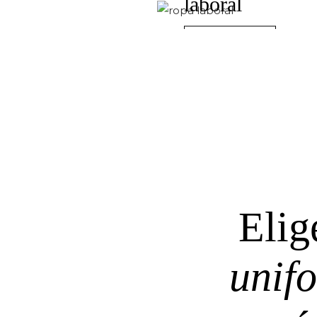
laboral
VER MÁS
Elig
unif