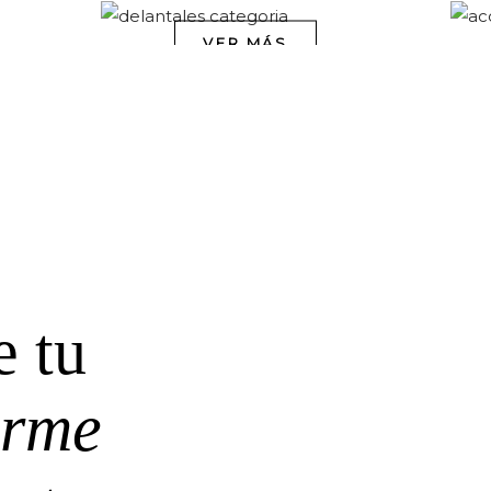
VER MÁS
e tu
orme