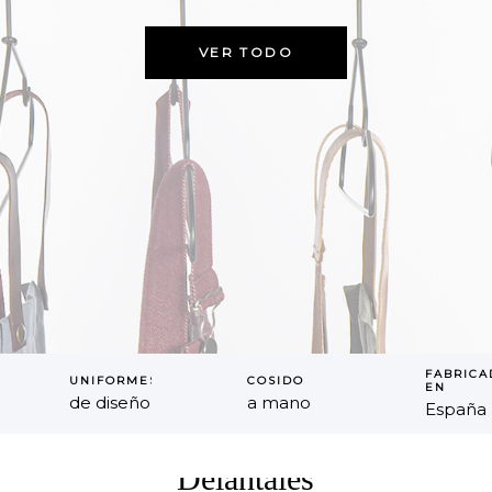
VER TODO
FABRICA
UNIFORMES
COSIDO
EN
de diseño
a mano
España
Delantales