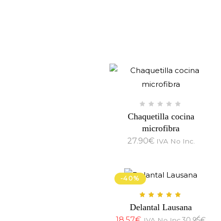
Chaquetilla cocina
microfibra
27.90
€
IVA No Inc.
-40%
Delantal Lausana
18.57
€
30.95
€
IVA No Inc.