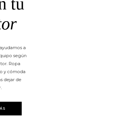
n tu
tor
 ayudamos a
equipo según
ctor. Ropa
eño y cómoda
s dejar de
.
ÁS