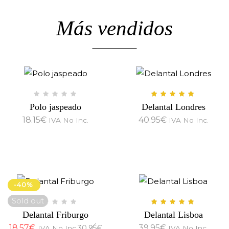
Más
vendidos
Polo jaspeado
Delantal Londres
18.15
€
40.95
€
IVA No Inc.
IVA No Inc.
-40%
Sold out
Delantal Friburgo
Delantal Lisboa
18.57
€
39.95
€
30.95
€
IVA No Inc.
IVA No Inc.